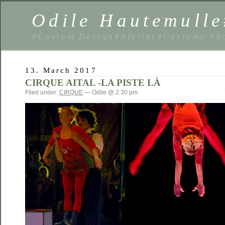
Odile Hautemulle
#Costum Design#Atelier#Costume Sh
13. March 2017
CIRQUE AITAL -LA PISTE LÀ
Filed under:
CIRQUE
— Odile @ 2:30 pm