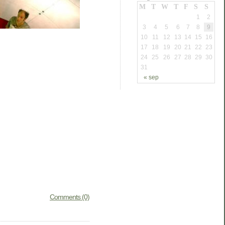
M
T
W
T
F
S
S
1
2
3
4
5
6
7
8
9
10
11
12
13
14
15
16
17
18
19
20
21
22
23
24
25
26
27
28
29
30
31
« sep
Comments (0)